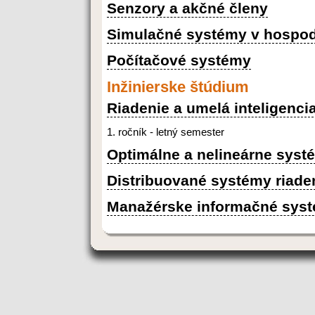
Senzory a akčné členy
Simulačné systémy v hospodá
Počítačové systémy
Inžinierske štúdium
Riadenie a umelá inteligenci
1. ročník - letný semester
Optimálne a nelineárne syst
Distribuované systémy riade
Manažérske informačné sys