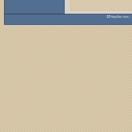
,
Nap
íšte nám