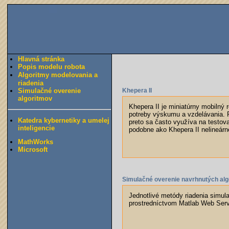
Hlavná stránka
Popis modelu robota
Algoritmy modelovania a
riadenia
Simulačné overenie
Khepera II
algoritmov
Khepera II je miniatúrny mobilný 
potreby výskumu a vzdelávania. 
Katedra kybernetiky a umelej
preto sa často využíva na testov
inteligencie
podobne ako Khepera II nelineárn
MathWorks
Microsoft
Simulačné overenie navrhnutých alg
Jednotlivé metódy riadenia simul
prostredníctvom Matlab Web Serv