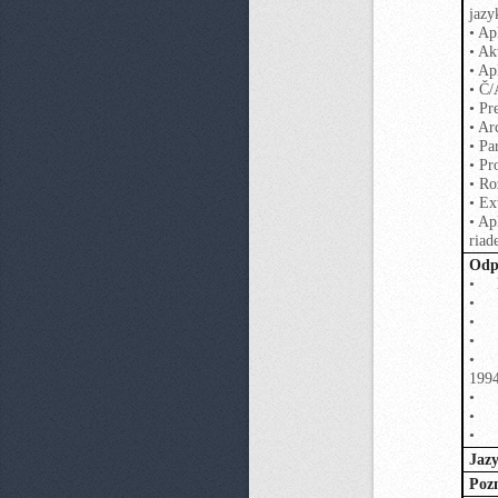
jazy
• Ap
• Ak
• Ap
• Č/
• Pr
• Ar
• Pa
• Pr
• Ro
• Ex
• Ap
riad
Odpo
• Ba
• B
• Sk
• S
• 80
199
• Le
• Š
• Bu
Jazy
Poz