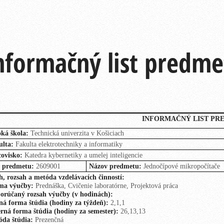
nformačný list predme
INFORMAČNÝ LIST PR
oká škola:
Technická univerzita v Košiciach
ulta:
Fakulta elektrotechniky a informatiky
covisko:
Katedra kybernetiky a umelej inteligencie
 predmetu:
2609001
Názov predmetu:
Jednočípové mikropočítače
, rozsah a metóda vzdelávacích činností:
ma výučby:
Prednáška, Cvičenie laboratórne, Projektová práca
orúčaný rozsah výučby (v hodinách):
á forma štúdia (hodiny za týždeň):
2,1,1
rná forma štúdia (hodiny za semester):
26,13,13
óda štúdia:
Prezenčná