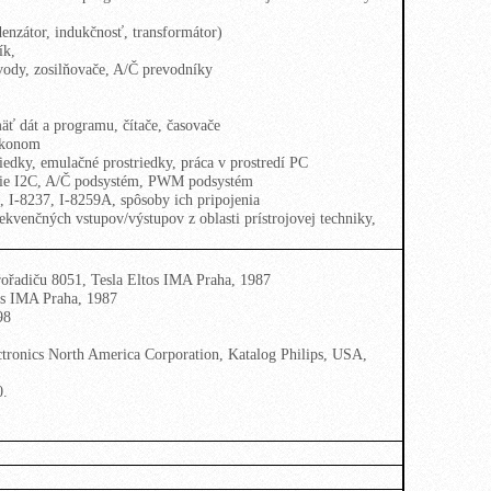
enzátor, indukčnosť, transformátor)
ík,
ody, zosilňovače, A/Č prevodníky
äť dát a programu, čítače, časovače
ríkonom
iedky, emulačné prostriedky, práca v prostredí PC
ranie I2C, A/Č podsystém, PWM podsystém
, I-8237, I-8259A, spôsoby ich pripojenia
ekvenčných vstupov/výstupov z oblasti prístrojovej techniky,
rořadiču 8051, Tesla Eltos IMA Praha, 1987
s IMA Praha, 1987
98
tronics North America Corporation, Katalog Philips, USA,
0.