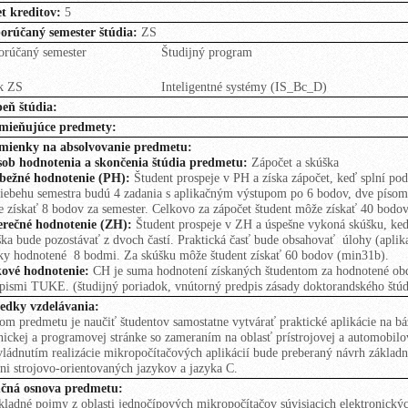
t kreditov:
5
orúčaný semester štúdia:
ZS
rúčaný semester
Študijný program
k ZS
Inteligentné systémy (IS_Bc_D)
eň štúdia:
mieňujúce predmety:
mienky na absolvovanie predmetu:
ob hodnotenia a skončenia štúdia predmetu:
Zápočet a skúška
bežné hodnotenie (PH):
Študent prospeje v PH a získa zápočet, keď splní p
iebehu semestra budú 4 zadania s aplikačným výstupom po 6 bodov, dve písomky
 získať 8 bodov za semester. Celkovo za zápočet študent môže získať 40 bodo
erečné hodnotenie (ZH):
Študent prospeje v ZH a úspešne vykoná skúšku, ke
ka bude pozostávať z dvoch častí. Praktická časť bude obsahovať úlohy (aplik
ky hodnotené 8 bodmi. Za skúšku môže študent získať 60 bodov (min31b).
kové hodnotenie:
CH je suma hodnotení získaných študentom za hodnotené obdo
pismi TUKE. (študijný poriadok, vnútorný predpis zásady doktorandského štúd
edky vzdelávania:
om predmetu je naučiť študentov samostatne vytvárať praktické aplikácie na b
nickej a programovej stránke so zameraním na oblasť prístrojovej a automobilov
vládnutím realizácie mikropočítačových aplikácií bude preberaný návrh zákla
ni strojovo-orientovaných jazykov a jazyka C.
učná osnova predmetu:
kladné pojmy z oblasti jednočípových mikropočítačov súvisiacich elektronick