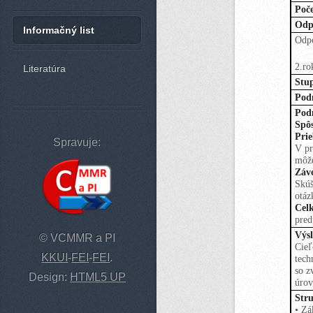
Poče
Odp
Informačný list
Odpo
2.ro
Literatúra
Stup
Pod
Pod
Spôs
Prie
Spravuje:
V pr
môže
Záv
Skúš
otáz
Cel
pred
Výsl
© VCMMR a PI
Cieľ
KKUI
-
FEI
-
FEI
.
tech
so z
Design:
HTML5 UP
úrov
Str
• Zá