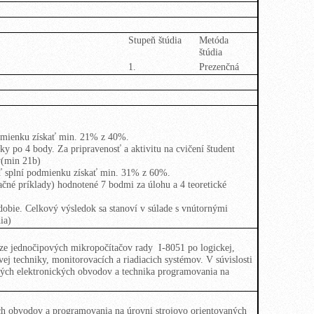
Stupeň štúdia
Metóda
štúdia
1.
Prezenčná
odmienku získať min. 21% z 40%.
 po 4 body. Za pripravenosť a aktivitu na cvičení študent
v(min 21b)
ď splní podmienku získať min. 31% z 60%.
ačné príklady) hodnotené 7 bodmi za úlohu a 4 teoretické
bie. Celkový výsledok sa stanoví v súlade s vnútornými
ia)
áze jednočipových mikropočítačov rady I-8051 po logickej,
ej techniky, monitorovacích a riadiacich systémov. V súvislosti
dných elektronických obvodov a technika programovania na
ých obvodov a programovania na úrovni strojovo orientovaných