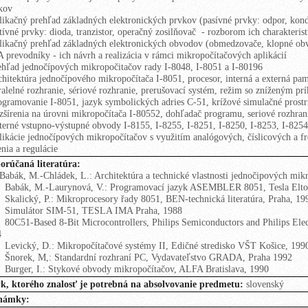
kov
likačný prehľad základných elektronických prvkov (pasívné prvky: odpor, kond
tívné prvky: dioda, tranzistor, operačný zosilňovač - rozborom ich charakterist
likačný prehľad základných elektronických obvodov (obmedzovače, klopné obv
A prevodníky - ich návrh a realizácia v rámci mikropočítačových aplikácií
ehľad jednočípových mikropočitačov rady I-8048, I-8051 a I-80196
chitektúra jednočípového mikropočítača I-8051, procesor, interná a externá pam
ralelné rozhranie, sériové rozhranie, prerušovací systém, režim so zníženým p
ogramovanie I-8051, jazyk symbolických adries C-51, krížové simulačné prostr
zšírenia na úrovni mikropočítača I-80552, dohľadač programu, seriové rozh
terné vstupno-výstupné obvody I-8155, I-8255, I-8251, I-8250, I-8253, I-8254
likácie jednočípových mikropočítačov s využitím analógových, číslicových a fr
enia a regulácie
rúčaná literatúra:
bák, M.-Chládek, L.: Architektúra a technické vlastnosti jednočipových mik
abák, M.-Laurynová, V.: Programovací jazyk ASEMBLER 8051, Tesla Elto
alický, P.: Mikroprocesory řady 8051, BEN-technická literatúra, Praha, 19
imulátor SIM-51, TESLA IMA Praha, 1988
C51-Based 8-Bit Microcontrollers, Philips Semiconductors and Philips Elec
4
vický, D.: Mikropočítačové systémy II, Edičné stredisko VŠT Košice, 199
norek, M,: Standardní rozhraní PC, Vydavateľstvo GRADA, Praha 1992
rger, I.: Stykové obvody mikropočítačov, ALFA Bratislava, 1990
k, ktorého znalosť je potrebná na absolvovanie predmetu:
slovenský
námky: