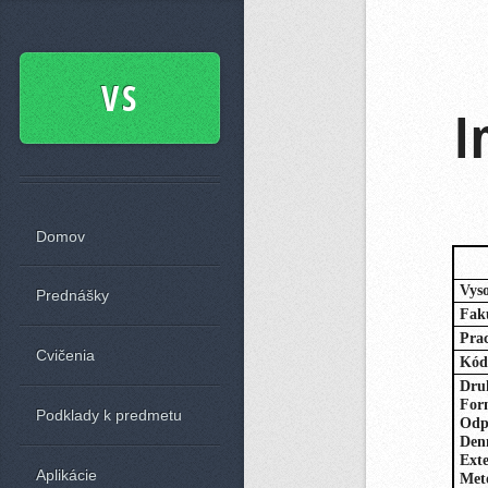
VS
I
Domov
Vys
Prednášky
Fak
Pra
Cvičenia
Kód
Druh
For
Podklady k predmetu
Odp
Denn
Exte
Aplikácie
Met