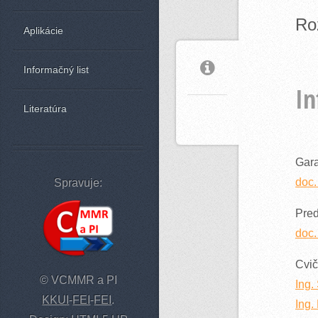
Ro
Aplikácie
Informačný list
In
Literatúra
Gara
doc
Spravuje:
Pre
doc
Cvič
© VCMMR a PI
Ing
KKUI
-
FEI
-
FEI
.
Ing