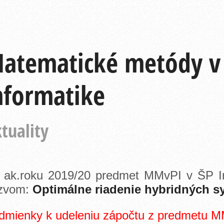
atematické metódy v 
nformatike
tuality
 ak.roku 2019/20 predmet MMvPI v ŠP In
zvom:
Optimálne riadenie hybridných s
dmienky k udeleniu zápočtu z predmetu 