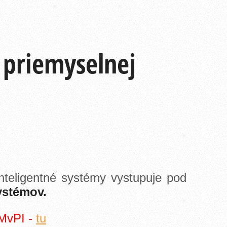
priemyselnej
teligentné systémy vystupuje pod
ystémov.
MMvPI -
tu