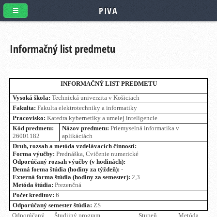
PIVA
Informačný list predmetu
INFORMAČNÝ LIST PREDMETU
Vysoká škola:
Technická univerzita v Košiciach
Fakulta:
Fakulta elektrotechniky a informatiky
Pracovisko:
Katedra kybernetiky a umelej inteligencie
Kód predmetu:
Názov predmetu:
Priemyselná informatika v
26001182
aplikáciách
Druh, rozsah a metóda vzdelávacích činností:
Forma výučby:
Prednáška, Cvičenie numerické
Odporúčaný rozsah výučby (v hodinách):
Denná forma štúdia (hodiny za týždeň):
-
Externá forma štúdia (hodiny za semester):
2,3
Metóda štúdia:
Prezenčná
Počet kreditov:
6
Odporúčaný semester štúdia:
ZS
Odporúčaný
Študijný program
Stupeň
Metóda