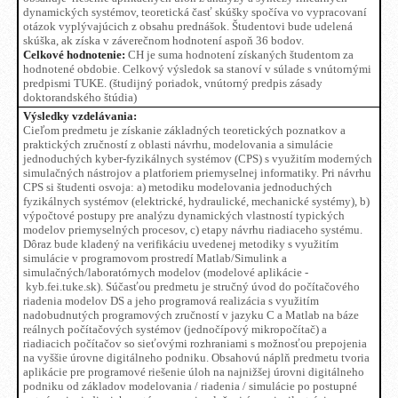
dynamických systémov, teoretická časť skúšky spočíva vo vypracovaní
otázok vyplývajúcich z obsahu prednášok. Študentovi bude udelená
skúška, ak získa v záverečnom hodnotení aspoň 36 bodov.
Celkové hodnotenie:
CH je suma hodnotení získaných študentom za
hodnotené obdobie. Celkový výsledok sa stanoví v súlade s vnútornými
predpismi TUKE. (študijný poriadok, vnútorný predpis zásady
doktorandského štúdia)
Výsledky vzdelávania:
Cieľom predmetu je získanie základných teoretických poznatkov a
praktických zručností z oblasti návrhu, modelovania a simulácie
jednoduchých kyber-fyzikálnych systémov (CPS) s využitím moderných
simulačných nástrojov a platforiem priemyselnej informatiky. Pri návrhu
CPS si študenti osvoja: a) metodiku modelovania jednoduchých
fyzikálnych systémov (elektrické, hydraulické, mechanické systémy), b)
výpočtové postupy pre analýzu dynamických vlastností typických
modelov priemyselných procesov, c) etapy návrhu riadiaceho systému.
Dôraz bude kladený na verifikáciu uvedenej metodiky s využitím
simulácie v programovom prostredí Matlab/Simulink a
simulačných/laboratórnych modelov (modelové aplikácie -
kyb.fei.tuke.sk). Súčasťou predmetu je stručný úvod do počítačového
riadenia modelov DS a jeho programová realizácia s využitím
nadobudnutých programových zručností v jazyku C a Matlab na báze
reálnych počítačových systémov (jednočípový mikropočítač) a
riadiacich počítačov so sieťovými rozhraniami s možnosťou prepojenia
na vyššie úrovne digitálneho podniku. Obsahovú náplň predmetu tvoria
aplikácie pre programové riešenie úloh na najnižšej úrovni digitálneho
podniku od základov modelovania / riadenia / simulácie po postupné