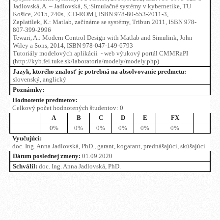
Jadlovská, A. – Jadlovská, S,:Simulačné systémy v kybernetike, TU
Košice, 2015, 240s, [CD-ROM], ISBN 978-80-553-2011-3,
Zaplatílek, K.: Matlab, začínáme se systémy, Tribun 2011, ISBN 978-
807-399-2996
Tewari, A.: Modern Control Design with Matlab and Simulink, John
Wiley a Sons, 2014, ISBN 978-047-149-6793
Tutoriály modelových aplikácii - web výukový portál CMMRaPI
(http://kyb.fei.tuke.sk/laboratoria/modely/modely.php)
Jazyk, ktorého znalosť je potrebná na absolvovanie predmetu:
slovenský, anglický
Poznámky:
Hodnotenie predmetov:
Celkový počet hodnotených študentov: 0
A
B
C
D
E
FX
0%
0%
0%
0%
0%
0%
Vyučujúci:
doc. Ing. Anna Jadlovská, PhD., garant, kogarant, prednášajúci, skúšajúci
Dátum poslednej zmeny:
01.09.2020
Schválil:
doc. Ing. Anna Jadlovská, PhD.