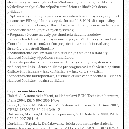
štruktúr s využitím algebraických/frekvenčných kritérií, verifikácia
výsledkov analytického výpočtu simuláciou aplikačných demo
príkladov
• Aplikácia výpočtových postupov základných metód syntézy (výpočet
parametrov PID regulátorov s využitím metód Z-N, Naslin, optimálny
modul, štandardné tvary, voľba pólov) v návrhu algoritmov riadenia pre
jednoduché modely fyzikálnych systémov,
• Programové demo moduly pre simuláciu riadenia modelov
jednoduchých fyzikálnych systémov v jazyku Matlab s využitím funkcií
Control toolbox-u s možnosťou prepojenia na simuláciu riadiacej
štruktúry v prostredí Simulink
• Vyhodnotenie kvality riadenia v ustálených stavoch a stability
riadiacej štruktúry výpočtom a simuláciou,
• Úvod do počítačového riadenia modelov fyzikálnych systémov v
riadiacej štruktúre, demo aplikácia pre programovú realizáciu algoritmu
číslicového riadenia v jazyku Matlab a v jazyku C s využitím
jednočípového mikropočítača, ilustrácia číslicového riadenia RC člena v
riadiacej štruktúre – reálna aplikácia
Odporúčaná literatúra:
Balátě, J.: Automatické řízení, nakladatelství BEN, Technická literatura,
Praha 2004, ISBN 80-7300-148-9
Švarc, I.,- Šeda, M.-Vítečková, M.: Automatické řízení, VUT Brno 2007,
CERM, ISBN 978-80-214-3491-2
Bakošová, M.-Fikar,M.: Riadenie procesov, STU Bratislava 2008, ISBN
978-80-227-2841-6
Dorčák, Ľ., Terpák, J., Dorčáková, F.: Teória automatického riadenia -
spojité lineárne systémy, TU Košice, 2006, s. 212, ISBN 80-8073-025-3