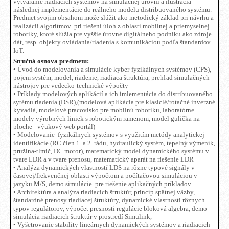
vytváranie riadiacich systémov na simulačnej úrovni a ilustrácia
následnej implementácie do reálneho modelu distribuovaného systému.
Predmet svojim obsahom može slúžit ako metodický základ pri návrhu a
realizácii algoritmov pri riešení úloh z oblasti mobilnej a priemyselnej
robotiky, ktoré slúžia pre vyššie úrovne digitálneho podniku ako zdroje
dát, resp. objekty ovládania/riadenia s komunikáciou podľa štandardov
IoT.
Stručná osnova predmetu:
• Úvod do modelovania a simulácie kyber-fyzikálnych systémov (CPS),
pojem systém, model, riadenie, riadiaca štruktúra, prehľad simulačných
nástrojov pre vedecko-technické výpočty
• Príklady modelových aplikácií a ich imlementácia do distribuovaného
sytému riadenia (DSR),(modelová aplikácia pre klasiclé/rotačné inverzné
kyvadlá, modelové pracovisko pre mobilnú robotiku, laboratórne
modely výrobných liniek s robotickým ramenom, model gulička na
ploche - výukový web portál)
• Modelovanie fyzikálnych systémov s využitím metódy analytickej
identifikácie (RC člen 1. a 2. rádu, hydraulický systém, tepelný výmeník,
pružina-tlmič, DC motor), matematický model dynamického systému v
tvare LDR a v tvare prenosu, matematický aparát na riešenie LDR
• Analýza dynamických vlastností LDS na rôzne typové signály v
časovej/frekvenčnej oblasti výpočtom a počítačovou simuláciou v
jazyku M/S, demo simulácie pre riešenie aplikačných príkladov
• Architektúra a analýza riadiacich štruktúr, princíp spätnej väzby,
štandardné prenosy riadiacej štruktúry, dynamické vlastnosti rôznych
typov regulátorov, výpočet presnosti regulácie bloková algebra, demo
simulácia riadiacich štruktúr v prostredí Simulink,
• Vyšetrovanie stability lineárnych dynamických systémov a riadiacich