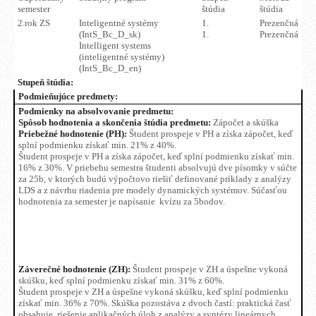
semester
štúdia
štúdia
2.rok ZS
Inteligentné systémy
1.
Prezenčná
(IntS_Bc_D_sk)
1.
Prezenčná
Intelligent systems
(inteligentné systémy)
(IntS_Bc_D_en)
Stupeň štúdia:
Podmieňujúce predmety:
Podmienky na absolvovanie predmetu:
Spôsob hodnotenia a skončenia štúdia predmetu:
Zápočet a skúška
Priebežné hodnotenie (PH):
Študent prospeje v PH a získa zápočet, keď
splní podmienku získať min. 21% z 40%.
Študent prospeje v PH a získa zápočet, keď splní podmienku získať min.
16% z 30%. V priebehu semestra študenti absolvujú dve písomky v súčte
za 25b, v ktorých budú výpočtovo riešiť definované príklady z analýzy
LDS a z návrhu riadenia pre modely dynamických systémov. Súčasťou
hodnotenia za semester je napísanie kvízu za 5bodov.
Záverečné hodnotenie (ZH):
Študent prospeje v ZH a úspešne vykoná
skúšku, keď splní podmienku získať min. 31% z 60%.
Študent prospeje v ZH a úspešne vykoná skúšku, keď splní podmienku
získať min. 36% z 70%. Skúška pozostáva z dvoch častí: praktická časť
obsahuje riešenie aplikačných úloh z analýzy a syntézy lineárnych