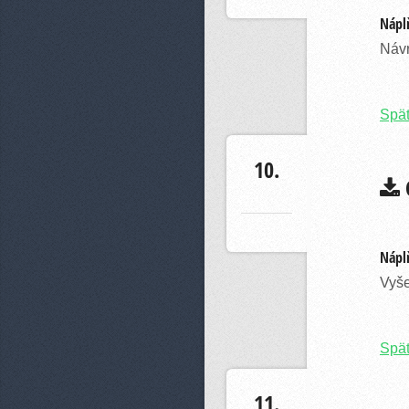
Náplň
Návr
Spä
10.
C
Náplň
Vyše
Spä
11.