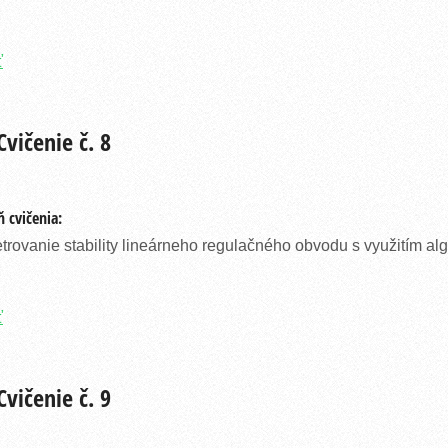
ť
vičenie č. 8
 cvičenia:
trovanie stability lineárneho regulačného obvodu s využitím alge
ť
vičenie č. 9