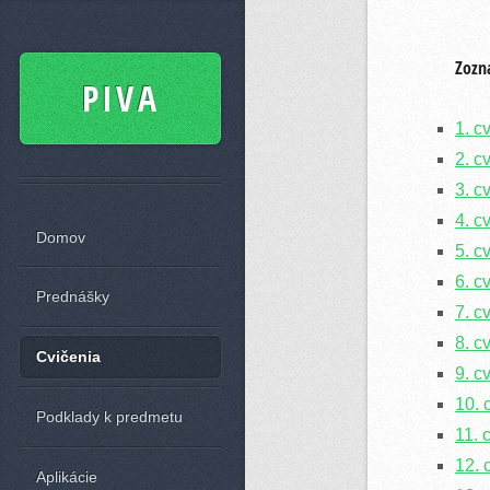
Zozn
PIVA
1. c
2. c
3. c
4. c
Domov
5. c
6. c
Prednášky
7. c
8. c
Cvičenia
9. c
10. 
Podklady k predmetu
11. 
12. 
Aplikácie