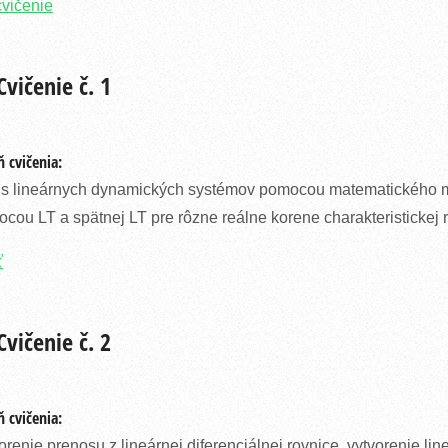
cvičenie
vičenie č. 1
 cvičenia:
s lineárnych dynamických systémov pomocou matematického mo
cou LT a spätnej LT pre rôzne reálne korene charakteristickej 
ť
vičenie č. 2
 cvičenia:
orenie prenosu z lineárnej diferenciálnej rovnice, vytvorenie lin