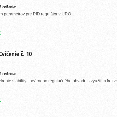
 cvičenia:
h parametrov pre PID regulátor v URO
ť
vičenie č. 10
 cvičenia:
trenie stability lineárneho regulačného obvodu s využitím frekve
ť