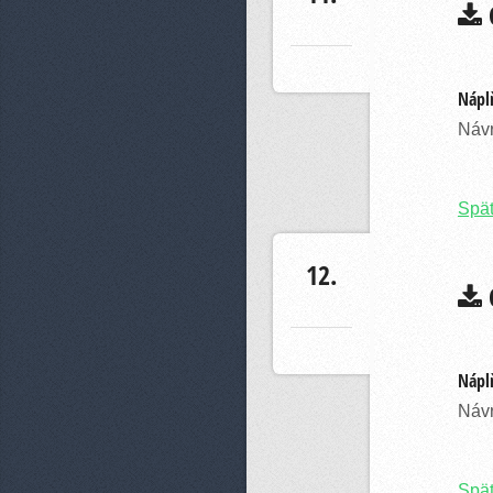
C
Náplň
Návr
Spä
12.
C
Náplň
Návr
Spä