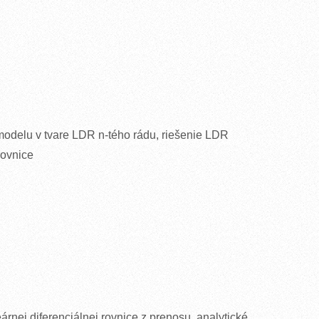
delu v tvare LDR n-tého rádu, riešenie LDR
rovnice
eárnej diferenciálnej rovnice z prenosu, analytické