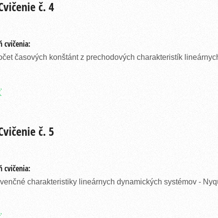
vičenie č. 4
 cvičenia:
čet časových konštánt z prechodových charakteristík lineárn
ť
vičenie č. 5
 cvičenia:
venčné charakteristiky lineárnych dynamických systémov - Nyqu
ť