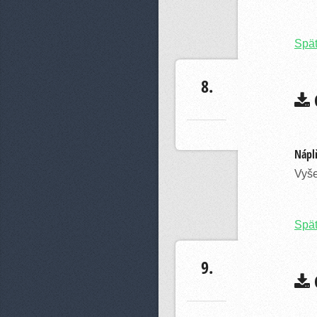
Spä
8.
C
Náplň
Vyše
Spä
9.
C