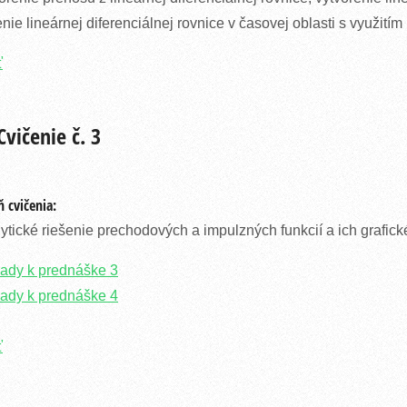
enie lineárnej diferenciálnej rovnice v časovej oblasti s využití
ť
vičenie č. 3
 cvičenia:
ytické riešenie prechodových a impulzných funkcií a ich grafi
lady k prednáške 3
lady k prednáške 4
ť