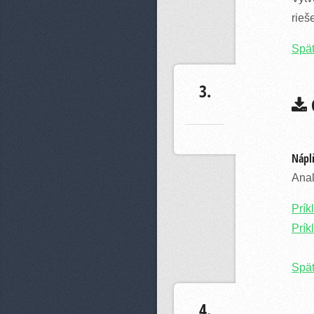
rieš
Spä
3.
C
Náplň
Anal
Prík
Prík
Spä
4.