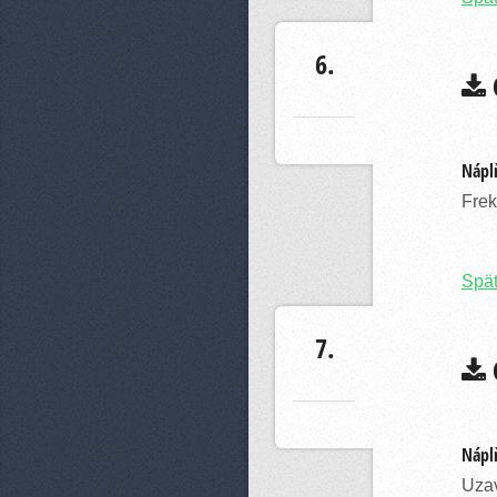
6.
C
Náplň
Frek
Spä
7.
C
Náplň
Uzav