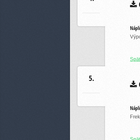
C
Náplň
Výpo
Spä
5.
C
Náplň
Frek
Spä