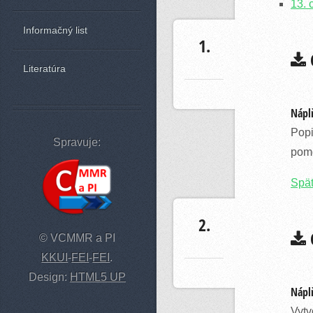
13. 
Informačný list
1.
C
Literatúra
Náplň
Popi
Spravuje:
pomo
Spä
2.
C
© VCMMR a PI
KKUI
-
FEI
-
FEI
.
Design:
HTML5 UP
Náplň
Vytv