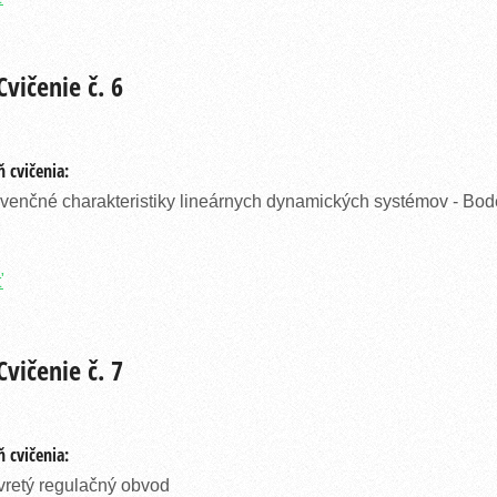
vičenie č. 6
 cvičenia:
venčné charakteristiky lineárnych dynamických systémov - Bode
ť
vičenie č. 7
 cvičenia:
retý regulačný obvod