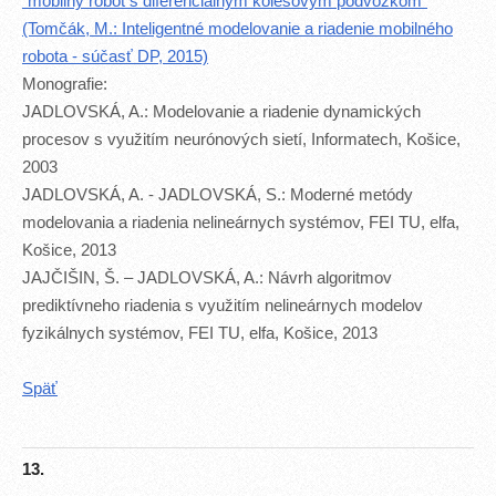
"mobilný robot s diferenciálnym kolesovým podvozkom"
(Tomčák, M.: Inteligentné modelovanie a riadenie mobilného
robota - súčasť DP, 2015)
Monografie:
JADLOVSKÁ, A.: Modelovanie a riadenie dynamických
procesov s využitím neurónových sietí, Informatech, Košice,
2003
JADLOVSKÁ, A. - JADLOVSKÁ, S.: Moderné metódy
modelovania a riadenia nelineárnych systémov, FEI TU, elfa,
Košice, 2013
JAJČIŠIN, Š. – JADLOVSKÁ, A.: Návrh algoritmov
prediktívneho riadenia s využitím nelineárnych modelov
fyzikálnych systémov, FEI TU, elfa, Košice, 2013
Späť
13.