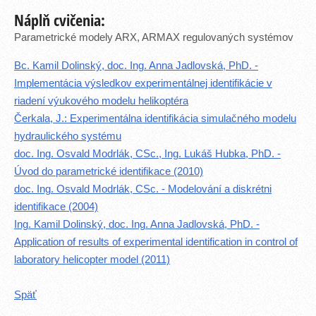
Náplň cvičenia:
Parametrické modely ARX, ARMAX regulovaných systémov
Bc. Kamil Dolinský, doc. Ing. Anna Jadlovská, PhD. -
Implementácia výsledkov experimentálnej identifikácie v
riadení výukového modelu helikoptéra
Čerkala, J.: Experimentálna identifikácia simulačného modelu
hydraulického systému
doc. Ing. Osvald Modrlák, CSc., Ing. Lukáš Hubka, PhD. -
Úvod do parametrické identifikace (2010)
doc. Ing. Osvald Modrlák, CSc. - Modelování a diskrétni
identifikace (2004)
Ing. Kamil Dolinský, doc. Ing. Anna Jadlovská, PhD. -
Application of results of experimental identification in control of
laboratory helicopter model (2011)
Späť