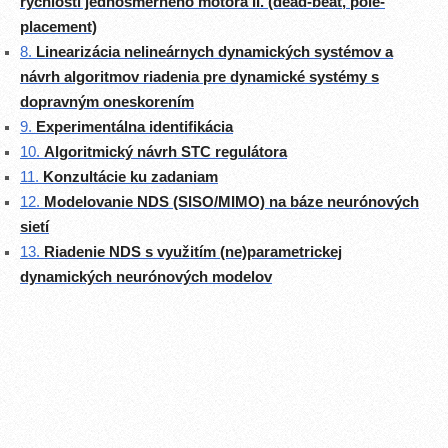
rýchlosti jednosmerného motora II. (dead-beat, pole-
placement)
8.
Linearizácia nelineárnych dynamických systémov a
návrh algoritmov riadenia pre dynamické systémy s
dopravným oneskorením
9.
Experimentálna identifikácia
10.
Algoritmický návrh STC regulátora
11.
Konzultácie ku zadaniam
12.
Modelovanie NDS (SISO/MIMO) na báze neurónových
sietí
13.
Riadenie NDS s využitím (ne)parametrickej
dynamických neurónových modelov