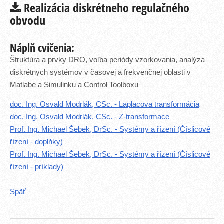
Realizácia diskrétneho regulačného
obvodu
Náplň cvičenia:
Štruktúra a prvky DRO, voľba periódy vzorkovania, analýza
diskrétnych systémov v časovej a frekvenčnej oblasti v
Matlabe a Simulinku a Control Toolboxu
doc. Ing. Osvald Modrlák, CSc. - Laplacova transformácia
doc. Ing. Osvald Modrlák, CSc. - Z-transformace
Prof. Ing. Michael Šebek, DrSc. - Systémy a řízení (Číslicové
řízení - doplňky)
Prof. Ing. Michael Šebek, DrSc. - Systémy a řízení (Číslicové
řízení - príklady)
Späť