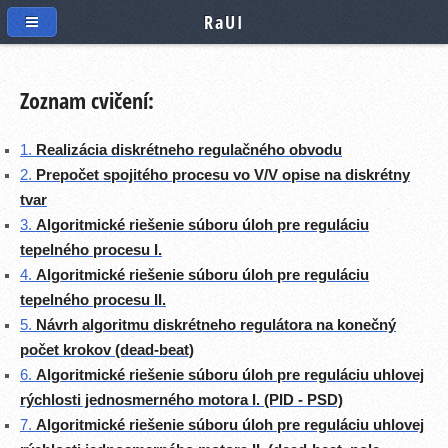
RaUI
Zoznam cvičení:
1.
Realizácia diskrétneho regulačného obvodu
2.
Prepočet spojitého procesu vo V/V opise na diskrétny
tvar
3.
Algoritmické riešenie súboru úloh pre reguláciu
tepelného procesu I.
4.
Algoritmické riešenie súboru úloh pre reguláciu
tepelného procesu II.
5.
Návrh algoritmu diskrétneho regulátora na konečný
počet krokov (dead-beat)
6.
Algoritmické riešenie súboru úloh pre reguláciu uhlovej
rýchlosti jednosmerného motora I. (PID - PSD)
7.
Algoritmické riešenie súboru úloh pre reguláciu uhlovej