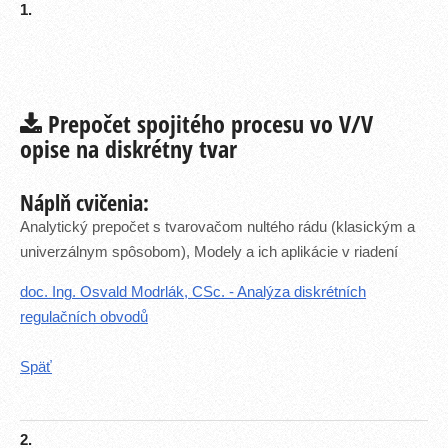
1.
Prepočet spojitého procesu vo V/V
opise na diskrétny tvar
Náplň cvičenia:
Analytický prepočet s tvarovačom nultého rádu (klasickým a
univerzálnym spôsobom), Modely a ich aplikácie v riadení
doc. Ing. Osvald Modrlák, CSc. - Analýza diskrétních
regulačních obvodů
Späť
2.