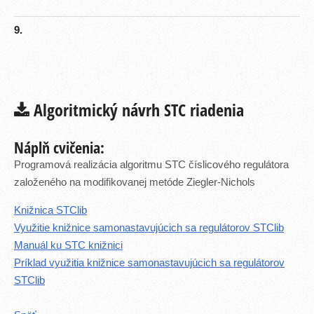
9.
Algoritmický návrh STC riadenia
Náplň cvičenia:
Programová realizácia algoritmu STC číslicového regulátora
založeného na modifikovanej metóde Ziegler-Nichols
Knižnica STClib
Využitie knižnice samonastavujúcich sa regulátorov STClib
Manuál ku STC knižnici
Príklad využitia knižnice samonastavujúcich sa regulátorov
STClib