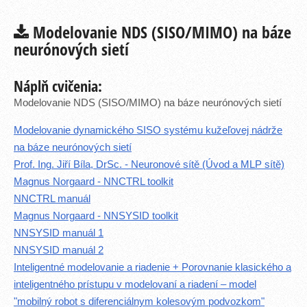
Modelovanie NDS (SISO/MIMO) na báze
neurónových sietí
Náplň cvičenia:
Modelovanie NDS (SISO/MIMO) na báze neurónových sietí
Modelovanie dynamického SISO systému kužeľovej nádrže
na báze neurónových sietí
Prof. Ing. Jiří Bíla, DrSc. - Neuronové sítě (Úvod a MLP sítě)
Magnus Norgaard - NNCTRL toolkit
NNCTRL manuál
Magnus Norgaard - NNSYSID toolkit
NNSYSID manuál 1
NNSYSID manuál 2
Inteligentné modelovanie a riadenie + Porovnanie klasického a
inteligentného prístupu v modelovaní a riadení – model
"mobilný robot s diferenciálnym kolesovým podvozkom"