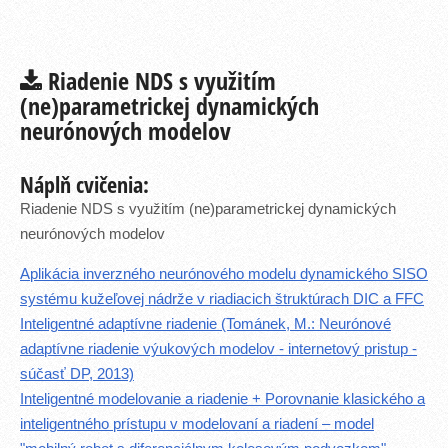
Riadenie NDS s využitím
(ne)parametrickej dynamických
neurónových modelov
Náplň cvičenia:
Riadenie NDS s využitím (ne)parametrickej dynamických
neurónových modelov
Aplikácia inverzného neurónového modelu dynamického SISO
systému kužeľovej nádrže v riadiacich štruktúrach DIC a FFC
Inteligentné adaptívne riadenie (Tománek, M.: Neurónové
adaptívne riadenie výukových modelov - internetový pristup -
súčasť DP, 2013)
Inteligentné modelovanie a riadenie + Porovnanie klasického a
inteligentného prístupu v modelovaní a riadení – model