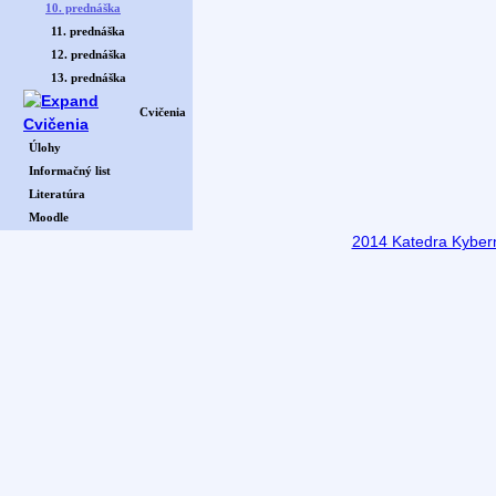
10. prednáška
11. prednáška
12. prednáška
13. prednáška
Cvičenia
Úlohy
Informačný list
Literatúra
Moodle
2014 Katedra Kyberne