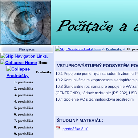
Navigácia
Home
->
Prednášky
->
10. pre
Home
VSTUPNO/VÝSTUPNÝ PODSYSTÉM PO
Prednášky
10.1 Pripojenie periférnych zariadení k zbernici 
10.2 Komunikácia mikroprocesora s adaptérom pe
1. prednáška
10.3 Štandardné rozhrania pre pripojenie V/V zar
2. prednáška
(CENTRONIX), sériové rozhranie (RS-232), USB-p
3. prednáška
10.4 Spojenie PC s technologickým prostredím
4. prednáška
5. prednáška
6. prednáška
ŠTUDIJNÝ MATERIÁL:
7. prednáška
8. prednáška
prednáška č.10
9. prednáška