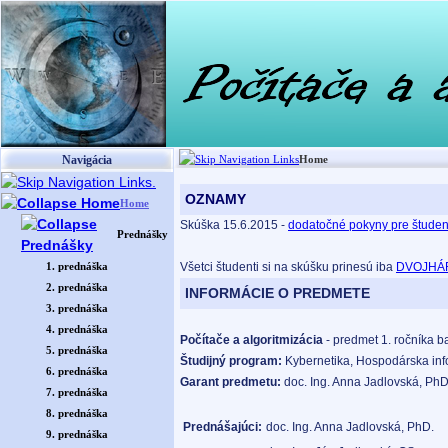
Navigácia
Home
OZNAMY
Home
Skúška 15.6.2015 -
dodatočné pokyny pre študen
Prednášky
Všetci študenti si na skúšku prinesú iba
DVOJHÁ
1. prednáška
2. prednáška
INFORMÁCIE O PREDMETE
3. prednáška
4. prednáška
Počítače a algoritmizácia
- predmet 1. ročníka b
5. prednáška
Študijný program:
Kybernetika, Hospodárska inf
6. prednáška
Garant predmetu:
doc. Ing. Anna Jadlovská, PhD.
7. prednáška
8. prednáška
Prednášajúci:
doc. Ing. Anna Jadlovská, PhD.
9. prednáška