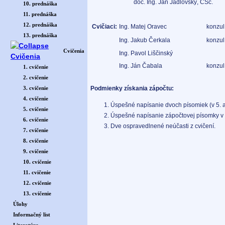
doc. Ing. Ján Jadlovský, CSc.
10. prednáška
11. prednáška
12. prednáška
Cvičiaci:
Ing. Matej Oravec
konzul
13. prednáška
Ing. Jakub Čerkala
konzul
Cvičenia
Ing. Pavol Liščinský
Ing. Ján Čabala
konzul
1. cvičenie
2. cvičenie
Podmienky získania zápočtu:
3. cvičenie
4. cvičenie
Úspešné napísanie dvoch písomiek (v 5. a 
5. cvičenie
Úspešné napísanie zápočtovej písomky v 1
6. cvičenie
Dve ospravedlnené neúčasti z cvičení.
7. cvičenie
8. cvičenie
9. cvičenie
10. cvičenie
11. cvičenie
12. cvičenie
13. cvičenie
Úlohy
Informačný list